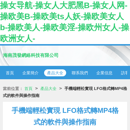
操女导航-操女人大肥黑B-操女人网-
操欧美B-操欧美ts人妖-操欧美女人
b-操欧美人-操欧美淫-操欧州女人-操
欧洲女人-
海南茂發網絡科技有限公司
首頁
企業簡介
產品大全
聯系我們
企業信息
訪客
>
>
當前位置：
首頁
產品大全
手機端輕松實現 LFO格式轉MP4格
式的軟件與操作指南
手機端輕松實現 LFO格式轉MP4格
式的軟件與操作指南