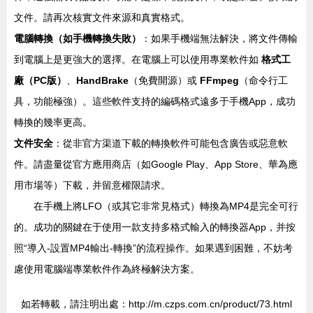
文件。請再次核實文件來源和真實格式。
電腦轉換（如手機轉換失敗）
：如果手機端無法解決，將文件傳輸
到電腦上是更強大的選擇。在電腦上可以使用專業軟件如
格式工
廠（PC版）
、
HandBrake
（免費開源）或
FFmpeg
（命令行工
具，功能極強）。這些軟件支持的編碼格式遠多于手機App，成功
轉換的幾率更高。
文件安全
：從非官方渠道下載的轉換軟件可能包含廣告或惡意軟
件。請盡量從官方應用商店（如Google Play、App Store、華為應
用市場等）下載，并留意權限請求。
在手機上將LFO（或其它非常見格式）轉換為MP4是完全可行
的。成功的關鍵在于使用一款支持多格式輸入的轉換器App，并按
照“導入-設置MP4輸出-轉換”的流程操作。如果遇到困難，不妨考
慮使用電腦端專業軟件作為終極解決方案。
如若轉載，請注明出處：http://m.czps.com.cn/product/73.html