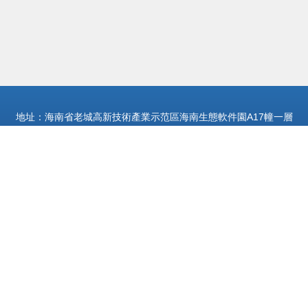
地址：海南省老城高新技術產業示范區海南生態軟件園A17幢一層
4001
電話：1585304**
Copyright © 2026
m.czps.com.cn
手機軟件
海南茂發網絡科技有限公
司
手機軟件
版權所有
Sitemap
感谢您访问我们的网站，您可能还对以下资源感兴趣：东方凰派装饰材料
公司
操女导航|操女人大肥黑B|操女人网|操欧美B|操欧美ts人妖|操欧美女人b|
操欧美人|操欧美淫|操欧州女人|操欧洲女人|
网站地图