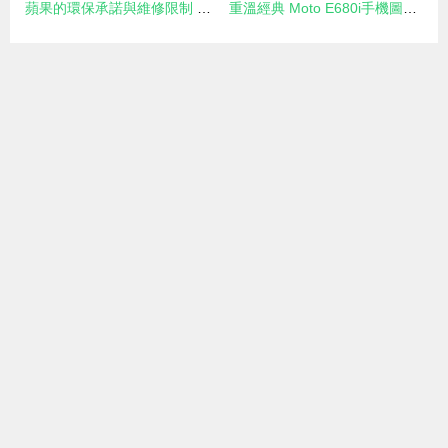
蘋果的環保承諾與維修限制 股東與創始人的雙重拷問
重溫經典 Moto E680i手機圖賞與IT168資源大全