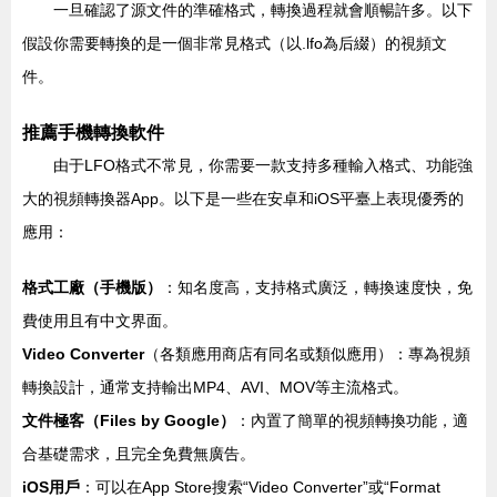
一旦確認了源文件的準確格式，轉換過程就會順暢許多。以下
假設你需要轉換的是一個非常見格式（以.lfo為后綴）的視頻文
件。
推薦手機轉換軟件
由于LFO格式不常見，你需要一款支持多種輸入格式、功能強
大的視頻轉換器App。以下是一些在安卓和iOS平臺上表現優秀的
應用：
格式工廠（手機版）
：知名度高，支持格式廣泛，轉換速度快，免
費使用且有中文界面。
Video Converter
（各類應用商店有同名或類似應用）：專為視頻
轉換設計，通常支持輸出MP4、AVI、MOV等主流格式。
文件極客（Files by Google）
：內置了簡單的視頻轉換功能，適
合基礎需求，且完全免費無廣告。
iOS用戶
：可以在App Store搜索“Video Converter”或“Format