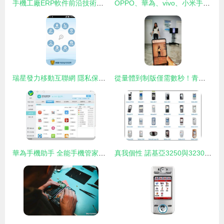
手機工廠ERP軟件前沿技術解析 賦能智能工廠新生態
OPPO、華為、vivo、小米手機自帶軟件如何卸載？
瑞星發力移動互聯網 隱私保護成為手機安全軟件新支點
從量體到制版僅需數秒！青島試水“犀牛智造工廠”引領服裝定制新變革
華為手機助手 全能手機管家與高效連接橋梁
真我個性 諾基亞3250與3230軟件體驗深度對比評測